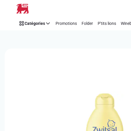
Passer
Catégories
Promotions
Folder
P'tits lions
Wineb