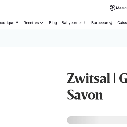
Mes a
outique 🍷
Recettes
Blog
Babycorner 🍼
Barbecue 🫕
Caiss
Zwitsal | 
Savon