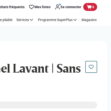
chats fréquents
Mes listes
Se connecter
0
e pliable
Services
Programme SuperPlus
Magasins
Gel Lavant | Sans