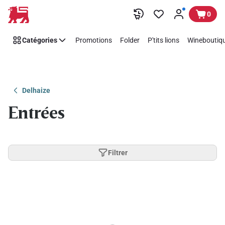
Passer
0
Catégories
Promotions
Folder
P'tits lions
Wineboutiqu
Delhaize
Entrées
Filtrer