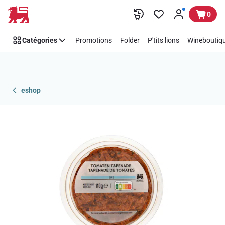
Passer
0
Catégories
Promotions
Folder
P'tits lions
Wineboutiqu
eshop