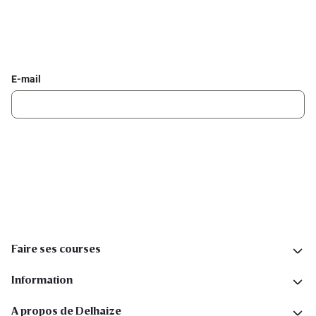
Inscrivez-vous à la newsletter Delhaize
Recevez chaque semaine les meilleures promotions et de
l'inspiration pour vos assiettes dans votre boîte mail.
E-mail
Inscription
Suivez-nous sur les réseaux sociaux
Faire ses courses
Information
A propos de Delhaize