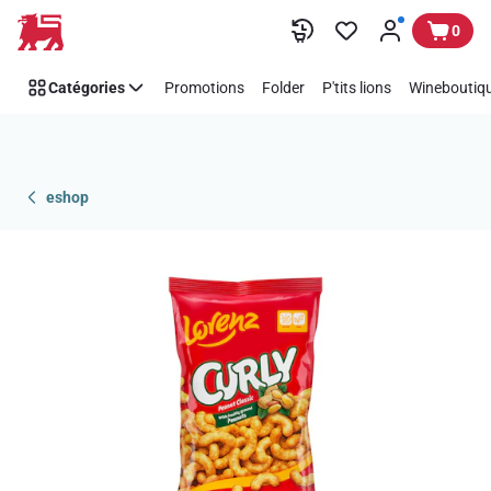
Passer
0
Catégories
Promotions
Folder
P'tits lions
Wineboutiqu
eshop