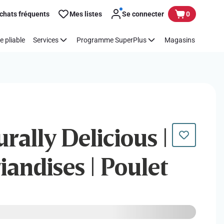
chats fréquents
Mes listes
Se connecter
0
e pliable
Services
Programme SuperPlus
Magasins
urally Delicious |
riandises | Poulet