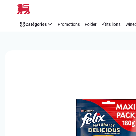
Passer
Catégories
Promotions
Folder
P'tits lions
Wineb