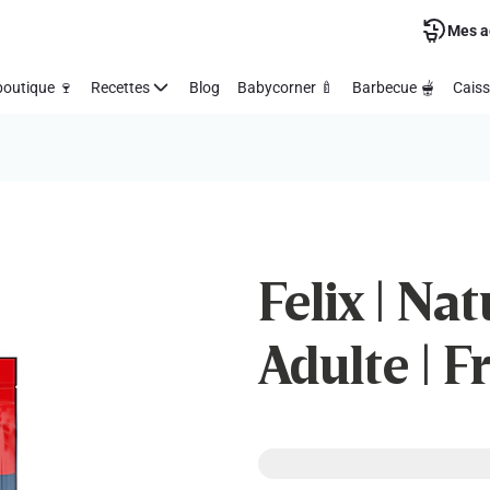
Mes a
outique 🍷
Recettes
Blog
Babycorner 🍼
Barbecue 🫕
Caiss
Felix | Nat
Adulte | F