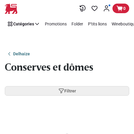
Passer
0
Catégories
Promotions
Folder
P'tits lions
Wineboutiqu
Delhaize
Conserves et dômes
Filtrer