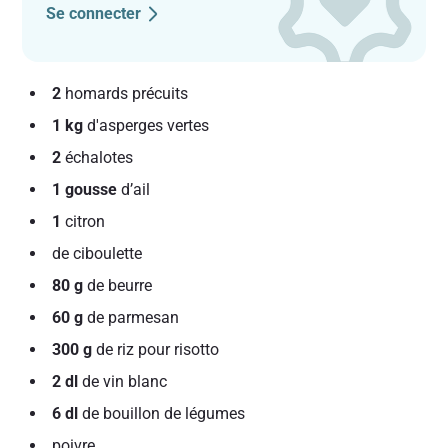
Se connecter
2
homards précuits
1 kg
d'asperges vertes
2
échalotes
1 gousse
d’ail
1
citron
de ciboulette
80 g
de beurre
60 g
de parmesan
300 g
de riz pour risotto
2 dl
de vin blanc
6 dl
de bouillon de légumes
poivre