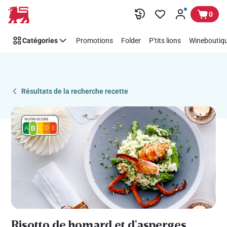
Recipe
Passer
0
Details
Page
Catégories
Promotions
Folder
P'tits lions
Wineboutiqu
Résultats de la recherche recette
Risotto de homard et d'asperges