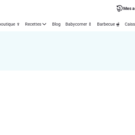
Mes a
outique 🍷
Recettes
Blog
Babycorner 🍼
Barbecue 🫕
Caiss