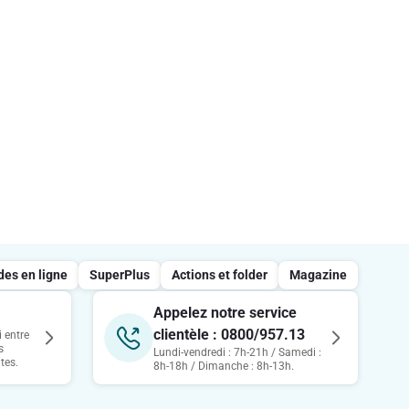
s en ligne
SuperPlus
Actions et folder
Magazine
Appelez notre service
clientèle : 0800/957.13
 entre
s
Lundi-vendredi : 7h-21h / Samedi :
tes.
8h-18h / Dimanche : 8h-13h.