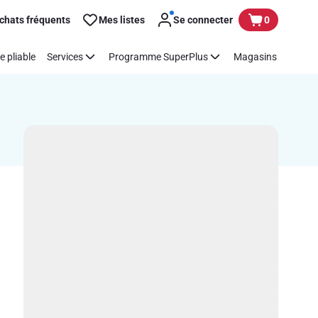
chats fréquents
Mes listes
Se connecter
0
e pliable
Services
Programme SuperPlus
Magasins