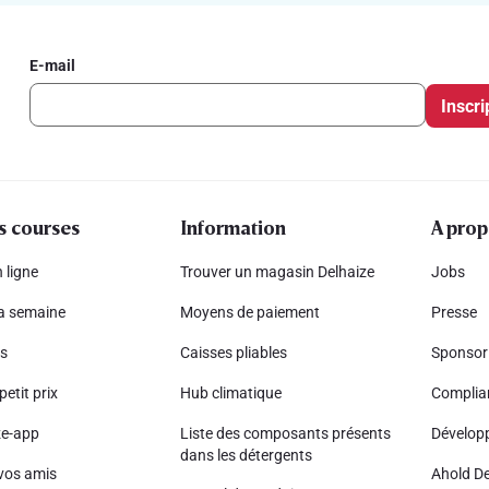
E-mail
Inscri
s courses
Information
A prop
 ligne
Trouver un magasin Delhaize
Jobs
la semaine
Moyens de paiement
Presse
s
Caisses pliables
Sponsor
petit prix
Hub climatique
Complia
ze-app
Liste des composants présents
Dévelop
dans les détergents
vos amis
Ahold De