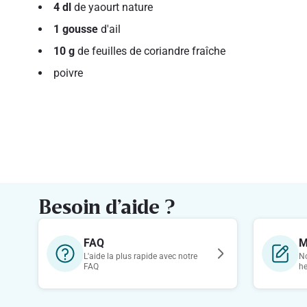
4 dl
de yaourt nature
1 gousse
d'ail
10 g
de feuilles de coriandre fraîche
poivre
Besoin d’aide ?
FAQ
M
L'aide la plus rapide avec notre
No
FAQ
h