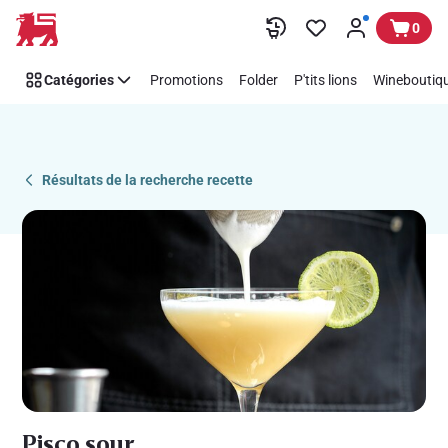
Recipe
Passer
0
Details
Page
Catégories
Promotions
Folder
P'tits lions
Wineboutiqu
Résultats de la recherche recette
Pisco sour