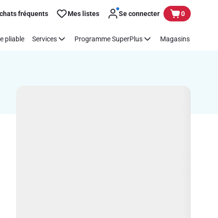
chats fréquents
Mes listes
Se connecter
0
e pliable
Services
Programme SuperPlus
Magasins