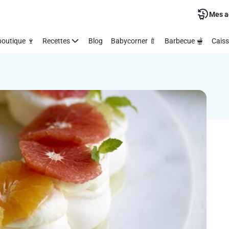
Mes a
outique 🍷
Recettes
Blog
Babycorner 🍼
Barbecue 🫕
Caiss