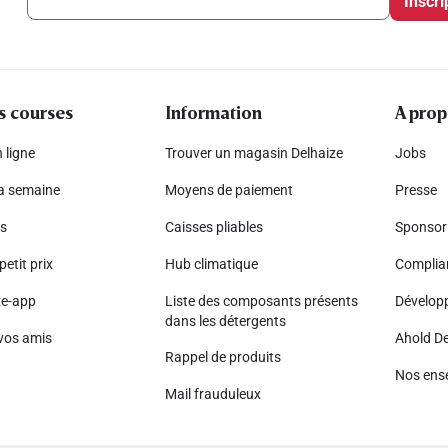
Inscri
s courses
Information
A prop
 ligne
Trouver un magasin Delhaize
Jobs
la semaine
Moyens de paiement
Presse
s
Caisses pliables
Sponsor
petit prix
Hub climatique
Complia
ze-app
Liste des composants présents
Dévelop
dans les détergents
vos amis
Ahold De
Rappel de produits
Nos ens
Mail frauduleux