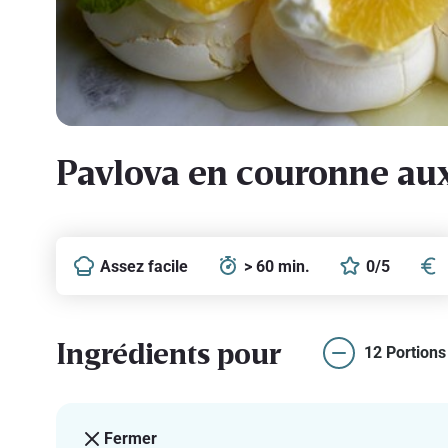
Pavlova en couronne au
Assez facile
> 60 min.
0/5
Ingrédients pour
12 Portions
Fermer