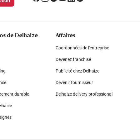
ption
os de Delhaize
Affaires
Coordonnées de l'entreprise
Devenez franchisé
ing
Publicité chez Delhaize
nce
Devenir fournisseur
pement durable
Delhaize delivery professional
lhaize
eignes