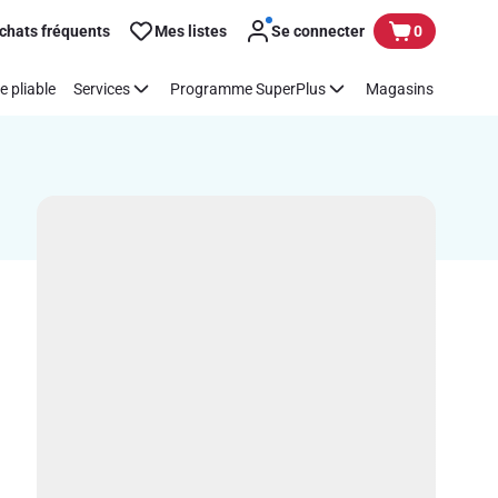
chats fréquents
Mes listes
Se connecter
0
e pliable
Services
Programme SuperPlus
Magasins