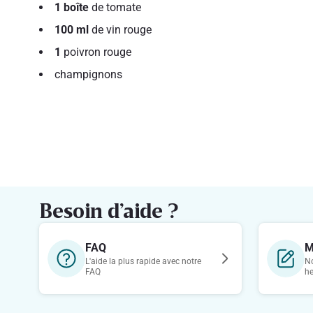
1 boîte
de tomate
100 ml
de vin rouge
1
poivron rouge
champignons
Besoin d’aide ?
FAQ
M
L'aide la plus rapide avec notre
No
FAQ
h