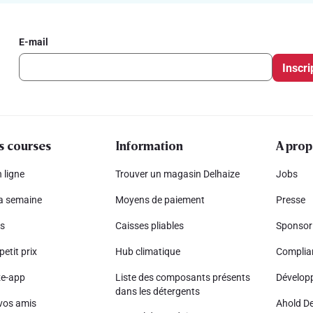
E-mail
Inscri
s courses
Information
A prop
 ligne
Trouver un magasin Delhaize
Jobs
la semaine
Moyens de paiement
Presse
s
Caisses pliables
Sponsor
petit prix
Hub climatique
Complia
ze-app
Liste des composants présents
Dévelop
dans les détergents
vos amis
Ahold De