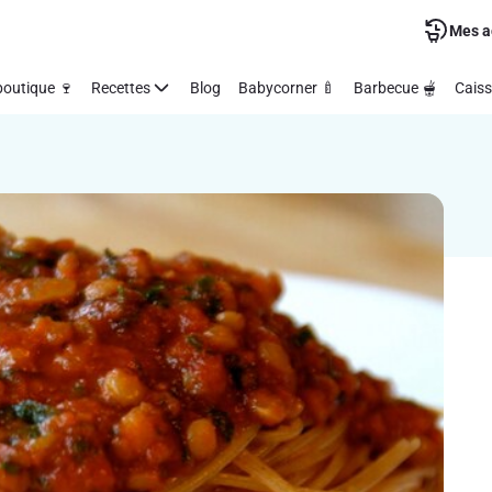
Mes a
outique 🍷
Recettes
Blog
Babycorner 🍼
Barbecue 🫕
Caiss