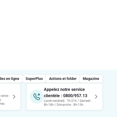
s en ligne
SuperPlus
Actions et folder
Magazine
Appelez notre service
clientèle : 0800/957.13
 entre
s
Lundi-vendredi : 7h-21h / Samedi :
tes.
8h-18h / Dimanche : 8h-13h.