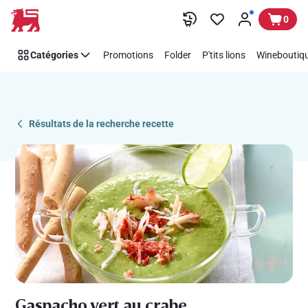
Recipe
Passer
0
Details
Page
Catégories
Promotions
Folder
P'tits lions
Wineboutiqu
Résultats de la recherche recette
Gaspacho vert au crabe