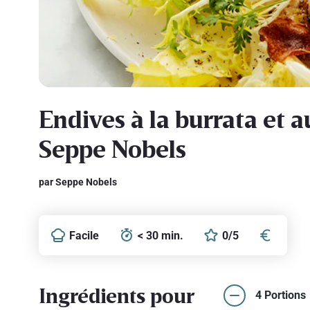
Endives à la burrata et
Seppe Nobels
par Seppe Nobels
Facile
< 30 min.
0/5
Ingrédients pour
4 Portions