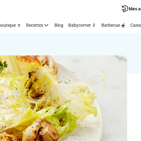
Mes a
outique 🍷
Recettes
Blog
Babycorner 🍼
Barbecue 🫕
Caiss