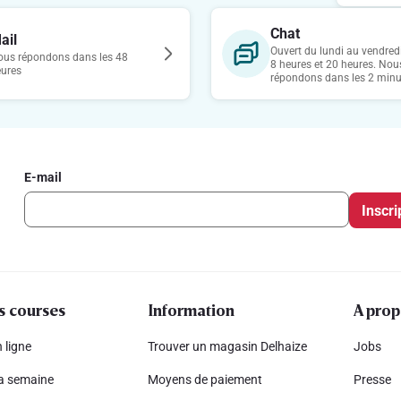
Chat
ail
Ouvert du lundi au vendredi
us répondons dans les 48
8 heures et 20 heures. Nou
eures
répondons dans les 2 minu
E-mail
Inscri
s courses
Information
A prop
 ligne
Trouver un magasin Delhaize
Jobs
la semaine
Moyens de paiement
Presse