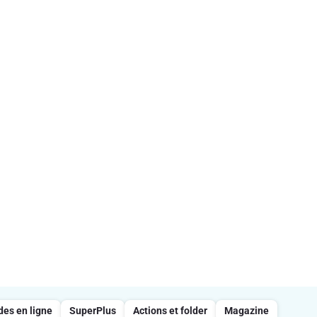
s en ligne
SuperPlus
Actions et folder
Magazine