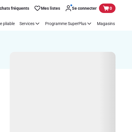
chats fréquents
Mes listes
Se connecter
0
e pliable
Services
Programme SuperPlus
Magasins