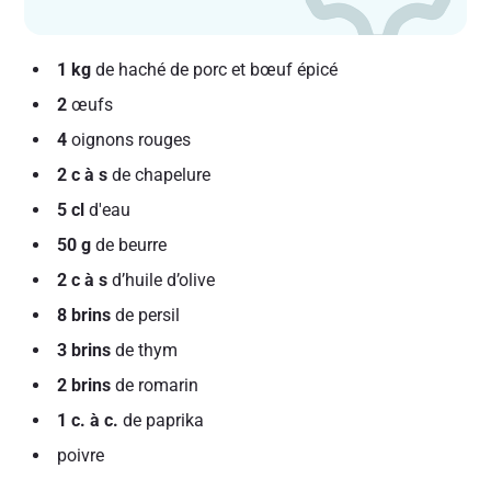
1 kg
de haché de porc et bœuf épicé
2
œufs
4
oignons rouges
2 c à s
de chapelure
5 cl
d'eau
50 g
de beurre
2 c à s
d’huile d’olive
8 brins
de persil
3 brins
de thym
2 brins
de romarin
1 c. à c.
de paprika
poivre