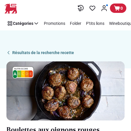
Recipe
Passer
0
Details
Page
Catégories
Promotions
Folder
P'tits lions
Wineboutiqu
Résultats de la recherche recette
Boulettes aux oignons rouges