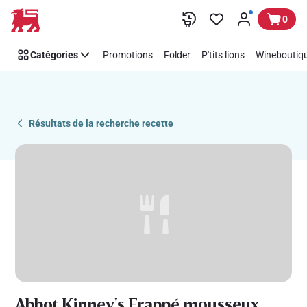
Recipe
Passer
0
Details
Page
Catégories
Promotions
Folder
P'tits lions
Wineboutiqu
Résultats de la recherche recette
Abbot Kinney's Frappé mousseux