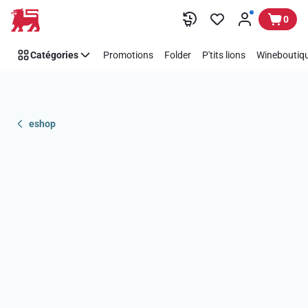
Passer
0
Catégories
Promotions
Folder
P'tits lions
Wineboutiqu
eshop