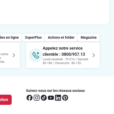
s en ligne
SuperPlus
Actions et folder
Magazine
Appelez notre service
clientèle : 0800/957.13
 entre
s
Lundi-vendredi : 7h-21h / Samedi :
tes.
8h-18h / Dimanche : 8h-13h.
Suivez-nous sur les réseaux sociaux
ption