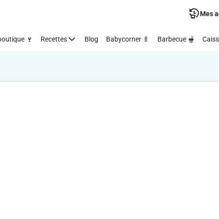
Mes a
outique 🍷
Recettes
Blog
Babycorner 🍼
Barbecue 🫕
Caiss