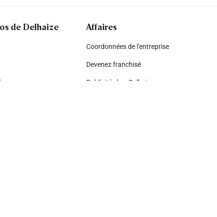
os de Delhaize
Affaires
Coordonnées de l'entreprise
Devenez franchisé
ing
Publicité chez Delhaize
nce
Devenir fournisseur
pement durable
Delhaize delivery professional
lhaize
eignes