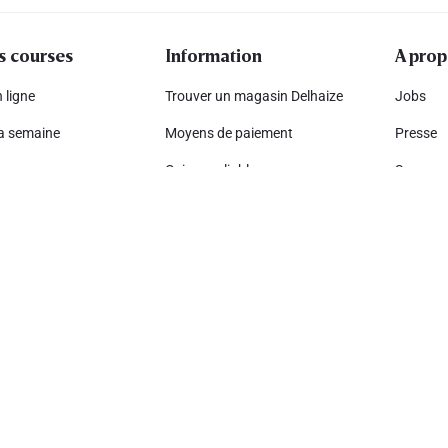
s courses
Information
A prop
 ligne
Trouver un magasin Delhaize
Jobs
la semaine
Moyens de paiement
Presse
s
Caisses pliables
Sponsor
petit prix
Hub climatique
Complia
ze-app
Liste des composants présents
Dévelop
dans les détergents
vos amis
Ahold De
Rappel de produits
Nos ens
Mail frauduleux
ales
Déclaration sur l'accessibilité