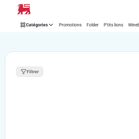
Passer
Catégories
Promotions
Folder
P'tits lions
Wineb
Filtrer