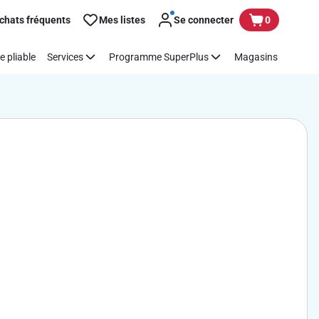
chats fréquents
Mes listes
Se connecter
0
e pliable
Services
Programme SuperPlus
Magasins