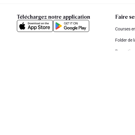
Téléchargez notre application
Faire se
Courses en
Folder de 
Promotion
Petit Lion, 
My Delhai
Parrainez 
Cookies
Déclaration de vie privée
Security
Conditions génér
Copyright © 2026 All rights reserved. Delhaize Group.