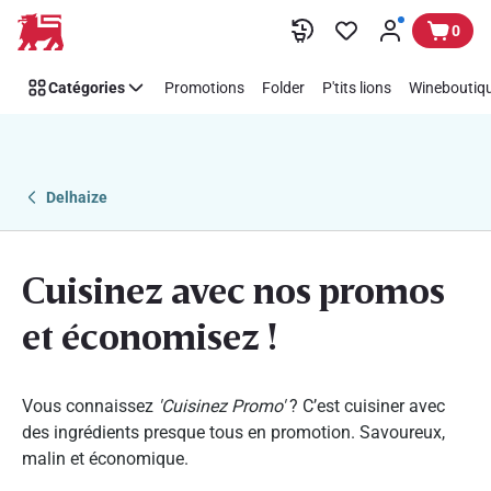
Cuisinez
Passer
0
Promo
Catégories
Promotions
Folder
P'tits lions
Wineboutiqu
Delhaize
Cuisinez avec nos promos
et économisez !
Vous connaissez
'Cuisinez Promo'
? C’est cuisiner avec
des ingrédients presque tous en promotion. Savoureux,
malin et économique.