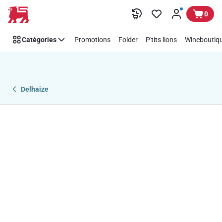
Passer
0
Catégories
Promotions
Folder
P'tits lions
Wineboutiqu
Delhaize