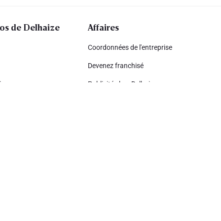
os de Delhaize
Affaires
Coordonnées de l'entreprise
Devenez franchisé
ing
Publicité chez Delhaize
nce
Devenir fournisseur
pement durable
Delhaize delivery professional
lhaize
eignes