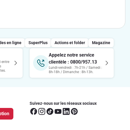
s en ligne
SuperPlus
Actions et folder
Magazine
Appelez notre service
clientèle : 0800/957.13
 entre
s
Lundi-vendredi : 7h-21h / Samedi :
tes.
8h-18h / Dimanche : 8h-13h.
Suivez-nous sur les réseaux sociaux
ption