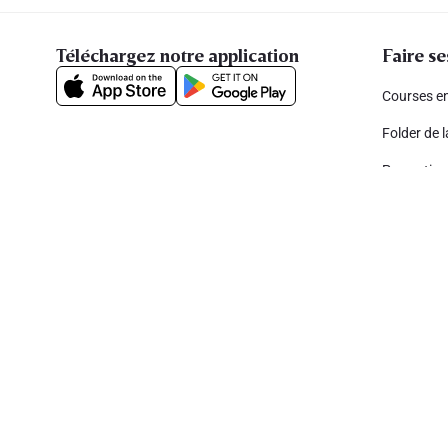
Téléchargez notre application
Faire se
Courses en
Folder de 
Promotion
Petit Lion, 
My Delhai
Parrainez 
Cookies
Déclaration de vie privée
Security
Conditions génér
Copyright © 2026 All rights reserved. Delhaize Group.