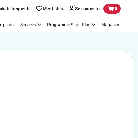
chats fréquents
Mes listes
Se connecter
0
e pliable
Services
Programme SuperPlus
Magasins