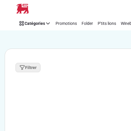
Passer
Catégories
Promotions
Folder
P'tits lions
Wineb
Filtrer