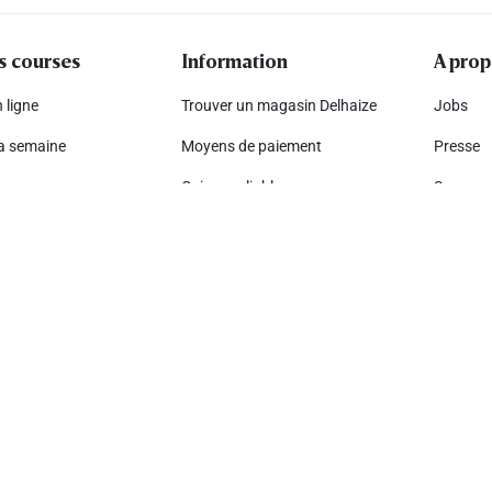
s courses
Information
A prop
 ligne
Trouver un magasin Delhaize
Jobs
la semaine
Moyens de paiement
Presse
s
Caisses pliables
Sponsor
petit prix
Hub climatique
Complia
ze-app
Liste des composants présents
Dévelop
dans les détergents
vos amis
Ahold De
Rappel de produits
Nos ens
Mail frauduleux
ales
Déclaration sur l'accessibilité