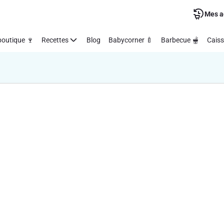
Mes a
outique 🍷
Recettes
Blog
Babycorner 🍼
Barbecue 🫕
Caiss