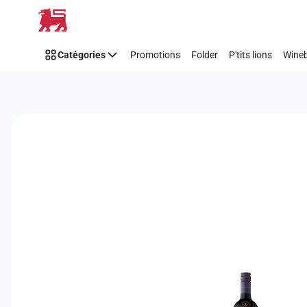
Passer
Catégories
Promotions
Folder
P'tits lions
Wineb