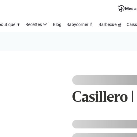
Mes a
outique 🍷
Recettes
Blog
Babycorner 🍼
Barbecue 🫕
Caiss
Casillero 