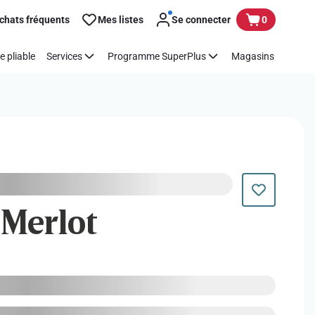
chats fréquents
Mes listes
Se connecter
0
e pliable
Services
Programme SuperPlus
Magasins
| Merlot