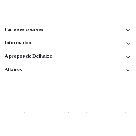
Faire ses courses
Information
A propos de Delhaize
Affaires
Cookies
Déclaration de vie privée
Security
Conditions générales
Déclaration sur l'accessibilité
Copyright © 2026 All rights reserved. Delhaize Group.