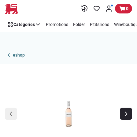
Passer
0
Catégories
Promotions
Folder
P'tits lions
Wineboutiqu
eshop