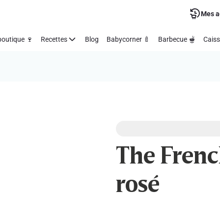
Mes a
outique 🍷
Recettes
Blog
Babycorner 🍼
Barbecue 🫕
Caiss
The French
rosé