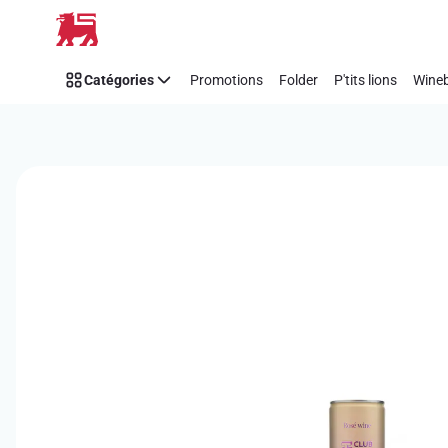
Passer
Catégories
Promotions
Folder
P'tits lions
Wineb