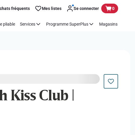
chats fréquents
Mes listes
Se connecter
0
e pliable
Services
Programme SuperPlus
Magasins
 Kiss Club |