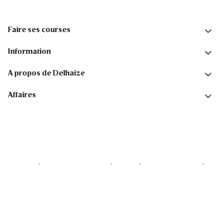
Faire ses courses
Information
A propos de Delhaize
Affaires
Cookies
Déclaration de vie privée
Security
Conditions générales
Déclaration sur l'accessibilité
Copyright © 2026 All rights reserved. Delhaize Group.