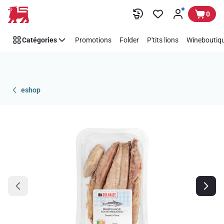
Passer
0
Catégories
Promotions
Folder
P'tits lions
Wineboutiqu
eshop