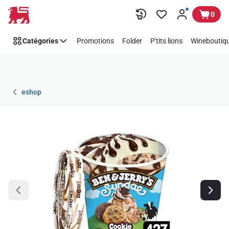
Passer
0
Catégories
Promotions
Folder
P'tits lions
Wineboutiqu
eshop