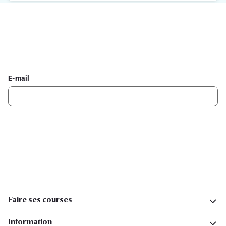
Inscrivez-vous à la newsletter Delhaize
Recevez chaque semaine les meilleures promotions et de
l'inspiration pour vos assiettes dans votre boîte mail.
E-mail
Inscription
Suivez-nous sur les réseaux sociaux
Faire ses courses
Information