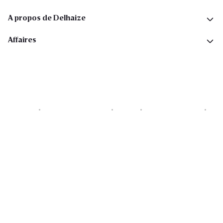
A propos de Delhaize
Affaires
Cookies
Déclaration de vie privée
Security
Conditions générales
Déclaration sur l'accessibilité
Copyright © 2026 All rights reserved. Delhaize Group.