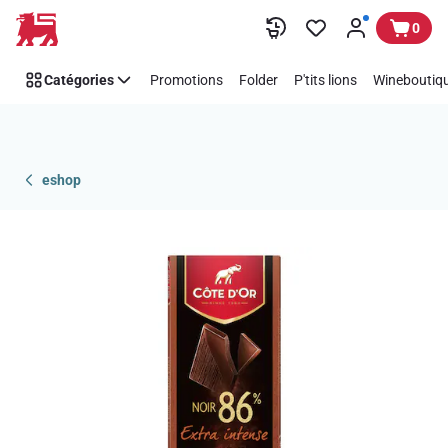
Passer
0
Catégories
Promotions
Folder
P'tits lions
Wineboutiqu
eshop