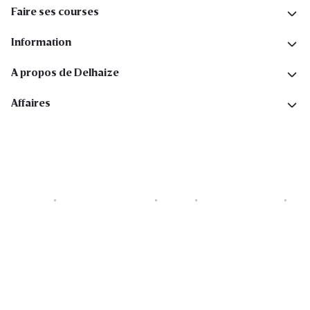
Faire ses courses
Information
A propos de Delhaize
Affaires
Cookies
Déclaration de vie privée
Security
Conditions générales
Déclaration sur l'accessibilité
Copyright © 2026 All rights reserved. Delhaize Group.