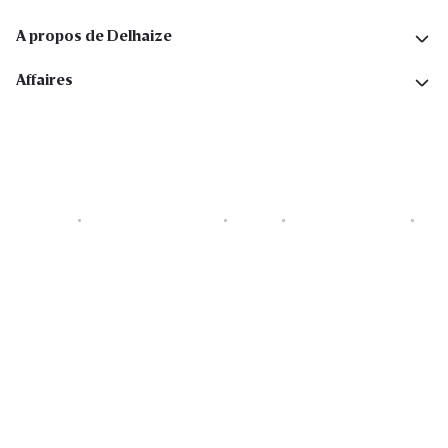
A propos de Delhaize
Affaires
Cookies
Déclaration de vie privée
Security
Conditions générales
Déclaration sur l'accessibilité
Copyright © 2026 All rights reserved. Delhaize Group.