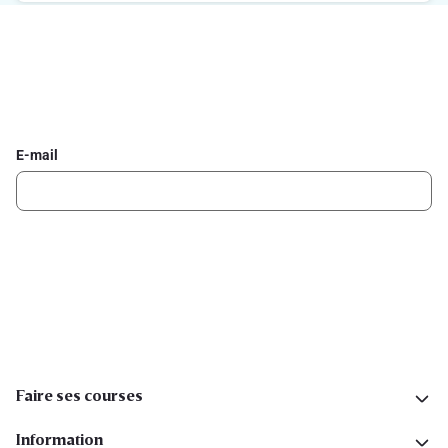
Inscrivez-vous à la newsletter Delhaize
Recevez chaque semaine les meilleures promotions et de
l'inspiration pour vos assiettes dans votre boîte mail.
E-mail
Inscription
Suivez-nous sur les réseaux sociaux
Faire ses courses
Information