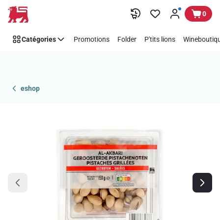
Passer
0
Catégories
Promotions
Folder
P'tits lions
Wineboutiqu
eshop