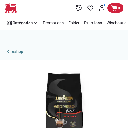
Passer
0
Catégories
Promotions
Folder
P'tits lions
Wineboutiqu
eshop