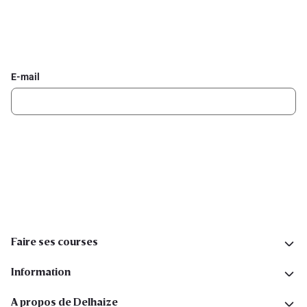
Inscrivez-vous à la newsletter Delhaize
Recevez chaque semaine les meilleures promotions et de
l'inspiration pour vos assiettes dans votre boîte mail.
E-mail
Inscription
Suivez-nous sur les réseaux sociaux
Faire ses courses
Information
A propos de Delhaize