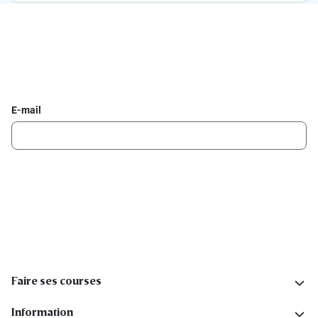
Inscrivez-vous à la newsletter Delhaize
Recevez chaque semaine les meilleures promotions et de
l'inspiration pour vos assiettes dans votre boîte mail.
E-mail
Inscription
Suivez-nous sur les réseaux sociaux
Faire ses courses
Information