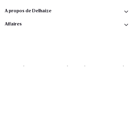
A propos de Delhaize
Affaires
Cookies
Déclaration de vie privée
Security
Conditions générales
Déclaration sur l'accessibilité
Copyright © 2026 All rights reserved. Delhaize Group.