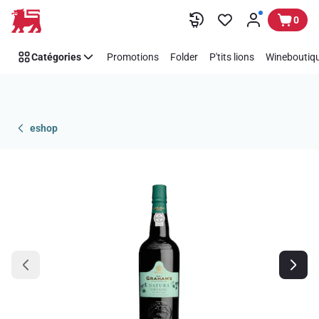
Passer
0
Catégories
Promotions
Folder
P'tits lions
Wineboutiqu
eshop