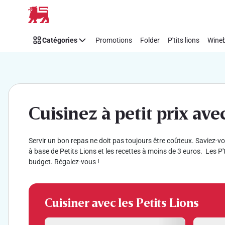
Les
Passer
recettes
petit
Catégories
Promotions
Folder
P'tits lions
Wineb
budget
de
Delhaize
Cuisinez à petit prix ave
Servir un bon repas ne doit pas toujours être coûteux. Saviez-vo
à base de Petits Lions et les recettes à moins de 3 euros. Les P'
budget. Régalez-vous !
Cuisiner avec les Petits Lions