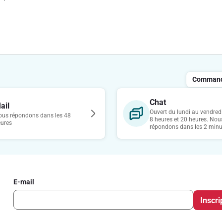
 de la liste des ingrédients et leur quantité nécessaires pour 4 personnes 
isonnement (ex : sel, poivre, épices, huile, vinaigre, beurre, etc) à hauteur
nt calculés. Le prix exclut par contre le coût de l’énergie ou du matériel
Commande
site delhaize.be en date du 4 mai 2022, en tenant compte des promotions év
 de variation du prix indiqué à une autre date que le 4 mai 2022.
Chat
ail
Ouvert du lundi au vendredi
us répondons dans les 48
8 heures et 20 heures. Nou
eures
répondons dans les 2 minu
E-mail
Inscri