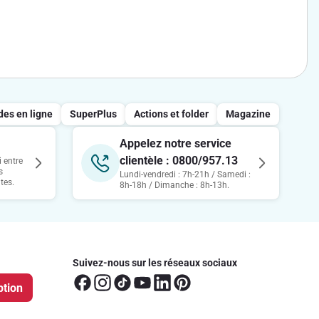
au régime alimentaire équilibré.
 d’un montant forfaitaire de 0,20 € par personne. Les épices ou
 nécessaire pour préparer le plat.
s en ligne
SuperPlus
Actions et folder
Magazine
entuelles sur les produits concernés. Delhaize ne peut donc être
Appelez notre service
clientèle : 0800/957.13
 entre
s
Lundi-vendredi : 7h-21h / Samedi :
tes.
8h-18h / Dimanche : 8h-13h.
Suivez-nous sur les réseaux sociaux
ption