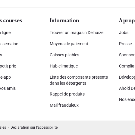
s courses
Information
A prop
 ligne
Trouver un magasin Delhaize
Jobs
la semaine
Moyens de paiement
Presse
s
Caisses pliables
Sponsor
petit prix
Hub climatique
Complia
ze-app
Liste des composants présents
Dévelop
dans les détergents
vos amis
Ahold De
Rappel de produits
Nos ens
Mail frauduleux
ales
Déclaration sur l'accessibilité