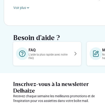
Voir plus
Le prix indiqué est le prix du plat par personne, calculé sur base
Le prix inclut les ingrédients à utiliser pour la cuisson et l’assa
condiments entrant en compte comme ingrédient à part entière, so
Besoin d’aide ?
Le prix total se base sur les prix des produits indiqués sur le 
tenu responsable en cas d’indisponibilité de certains produits ou
FAQ
M
L'aide la plus rapide avec notre
No
FAQ
h
Inscrivez-vous à la newsletter
Delhaize
Recevez chaque semaine les meilleures promotions et de
l'inspiration pour vos assiettes dans votre boîte mail.