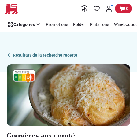
Recipe
Passer
0
Details
Page
Catégories
Promotions
Folder
P'tits lions
Wineboutiqu
Résultats de la recherche recette
Gougères aux comté