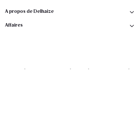
A propos de Delhaize
Affaires
Cookies
Déclaration de vie privée
Security
Conditions générales
Déclaration sur l'accessibilité
Copyright © 2026 All rights reserved. Delhaize Group.