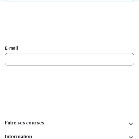
Inscrivez-vous à la newsletter Delhaize
Recevez chaque semaine les meilleures promotions et de
l'inspiration pour vos assiettes dans votre boîte mail.
E-mail
Inscription
Suivez-nous sur les réseaux sociaux
Faire ses courses
Information