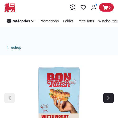
Passer
0
Catégories
Promotions
Folder
P'tits lions
Wineboutiqu
eshop