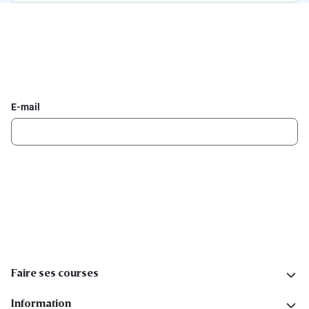
Inscrivez-vous à la newsletter Delhaize
Recevez chaque semaine les meilleures promotions et de
l'inspiration pour vos assiettes dans votre boîte mail.
E-mail
Inscription
Suivez-nous sur les réseaux sociaux
Faire ses courses
Information