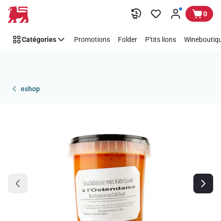
Passer
0
Catégories
Promotions
Folder
P'tits lions
Wineboutiqu
eshop