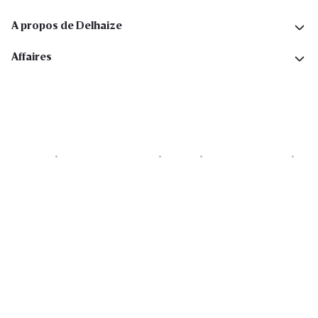
A propos de Delhaize
Affaires
Cookies
Déclaration de vie privée
Security
Conditions générales
Déclaration sur l'accessibilité
Copyright © 2026 All rights reserved. Delhaize Group.