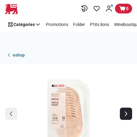
Passer
0
Catégories
Promotions
Folder
P'tits lions
Wineboutiqu
eshop