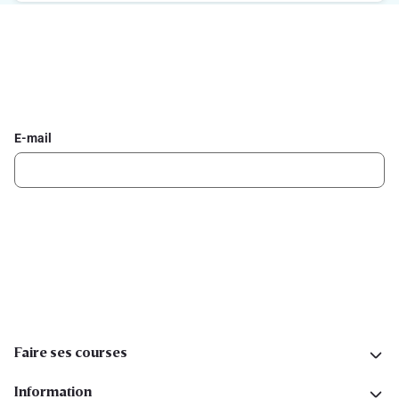
Inscrivez-vous à la newsletter Delhaize
Recevez chaque semaine les meilleures promotions et de
l'inspiration pour vos assiettes dans votre boîte mail.
E-mail
Inscription
Suivez-nous sur les réseaux sociaux
Faire ses courses
Information