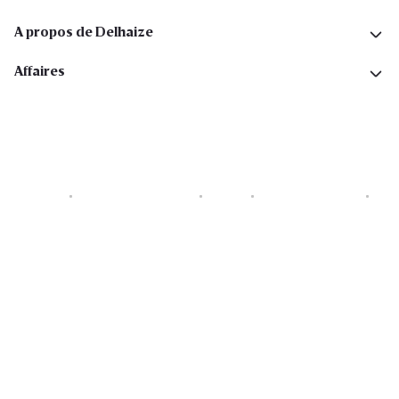
A propos de Delhaize
Affaires
Cookies
Déclaration de vie privée
Security
Conditions générales
Déclaration sur l'accessibilité
Copyright © 2026 All rights reserved. Delhaize Group.