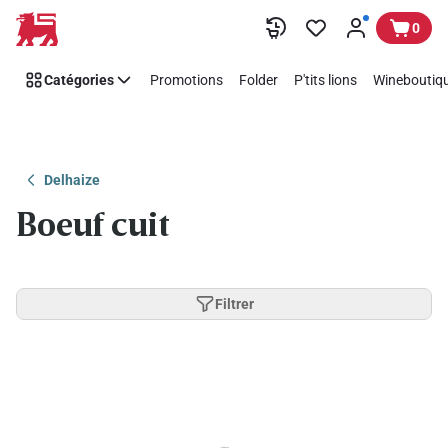
Passer
0
Catégories
Promotions
Folder
P'tits lions
Wineboutiqu
Delhaize
Boeuf cuit
Filtrer