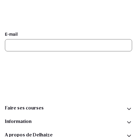
Inscrivez-vous à la newsletter Delhaize
Recevez chaque semaine les meilleures promotions et de
l'inspiration pour vos assiettes dans votre boîte mail.
E-mail
Inscription
Suivez-nous sur les réseaux sociaux
Faire ses courses
Information
A propos de Delhaize