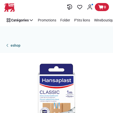
Passer
0
Catégories
Promotions
Folder
P'tits lions
Wineboutiqu
eshop