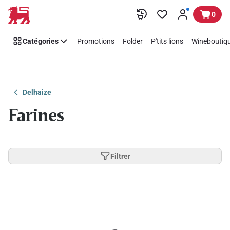
Passer
0
Catégories
Promotions
Folder
P'tits lions
Wineboutiqu
Delhaize
Farines
Filtrer