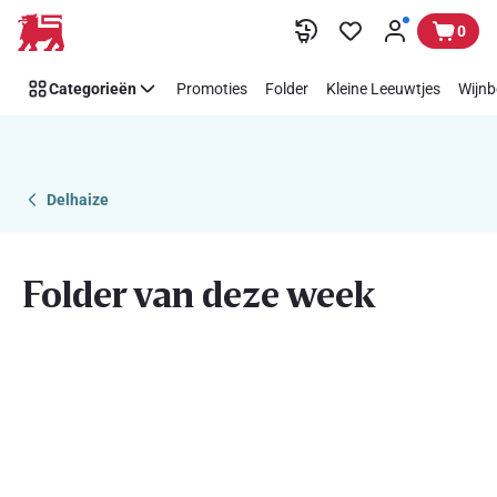
Folder
Overslaan
0
van
deze
Categorieën
Promoties
Folder
Kleine Leeuwtjes
Wijnb
week
Delhaize
Folder van deze week