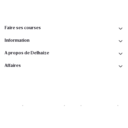
Faire ses courses
Information
A propos de Delhaize
Affaires
Cookies
Déclaration de vie privée
Security
Conditions générales
Déclaration sur l'accessibilité
Copyright © 2026 All rights reserved. Delhaize Group.