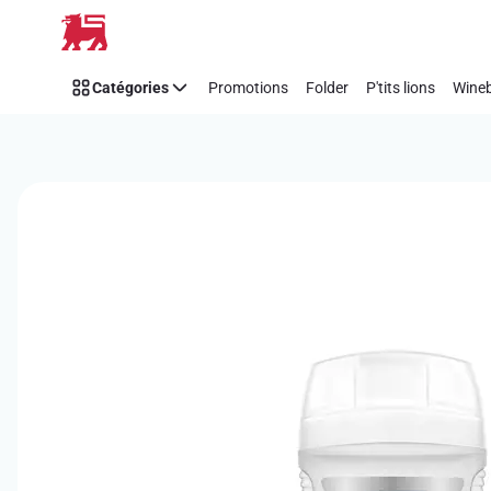
Passer
Catégories
Promotions
Folder
P'tits lions
Wineb