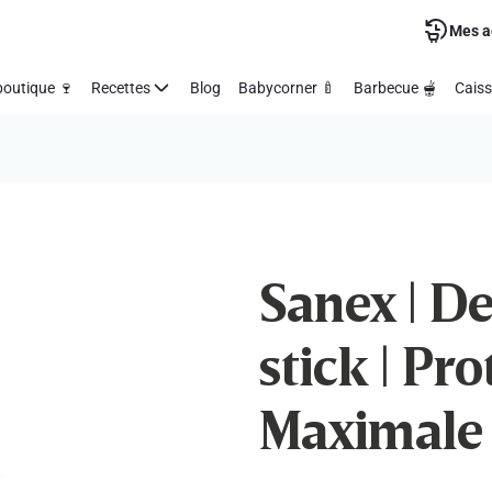
Mes a
outique 🍷
Recettes
Blog
Babycorner 🍼
Barbecue 🫕
Caiss
Sanex | D
stick | Pr
Maximale