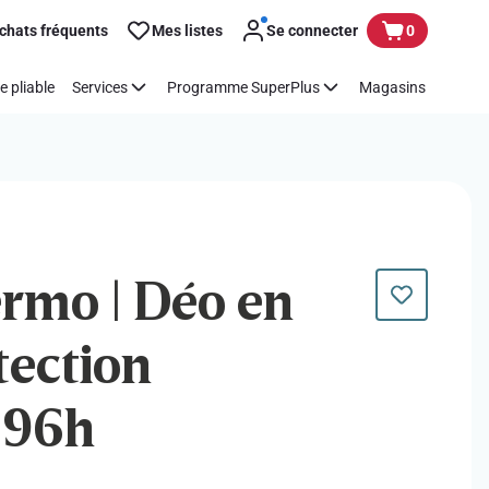
chats fréquents
Mes listes
Se connecter
0
e pliable
Services
Programme SuperPlus
Magasins
ermo | Déo en
otection
 96h