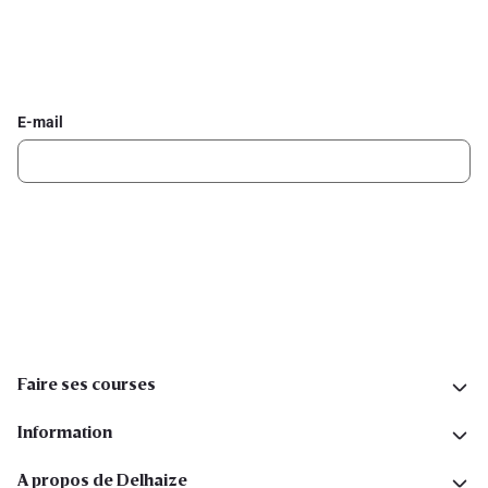
Inscrivez-vous à la newsletter Delhaize
Recevez chaque semaine les meilleures promotions et de
l'inspiration pour vos assiettes dans votre boîte mail.
E-mail
Inscription
Suivez-nous sur les réseaux sociaux
Faire ses courses
Information
A propos de Delhaize