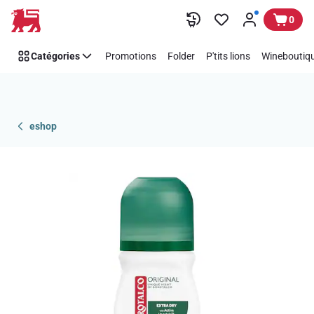
Passer
0
Catégories
Promotions
Folder
P'tits lions
Wineboutiqu
eshop