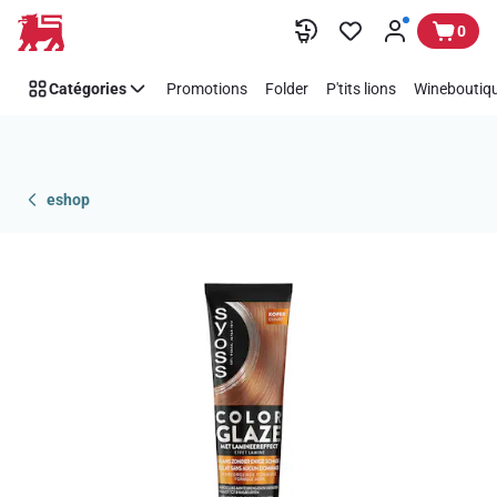
Passer
0
Catégories
Promotions
Folder
P'tits lions
Wineboutiqu
eshop