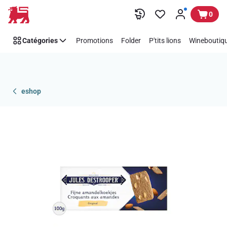
Passer
0
Catégories
Promotions
Folder
P'tits lions
Wineboutiqu
eshop