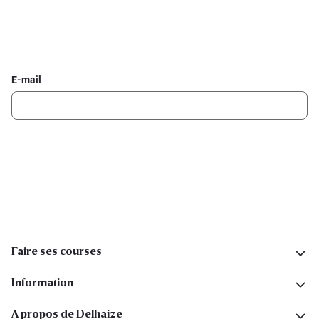
Inscrivez-vous à la newsletter Delhaize
Recevez chaque semaine les meilleures promotions et de
l'inspiration pour vos assiettes dans votre boîte mail.
E-mail
Inscription
Suivez-nous sur les réseaux sociaux
Faire ses courses
Information
A propos de Delhaize