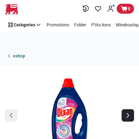
Passer
0
Catégories
Promotions
Folder
P'tits lions
Wineboutiqu
eshop