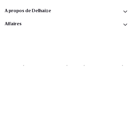
A propos de Delhaize
Affaires
Cookies
Déclaration de vie privée
Security
Conditions générales
Déclaration sur l'accessibilité
Copyright © 2026 All rights reserved. Delhaize Group.