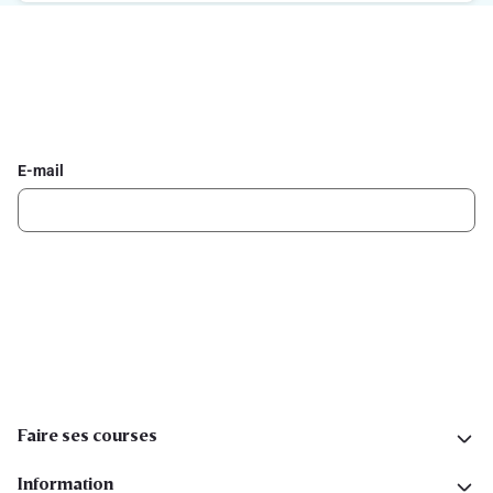
Inscrivez-vous à la newsletter Delhaize
Recevez chaque semaine les meilleures promotions et de
l'inspiration pour vos assiettes dans votre boîte mail.
E-mail
Inscription
Suivez-nous sur les réseaux sociaux
Faire ses courses
Information