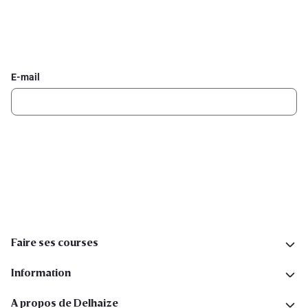
Inscrivez-vous à la newsletter Delhaize
Recevez chaque semaine les meilleures promotions et de
l'inspiration pour vos assiettes dans votre boîte mail.
E-mail
Inscription
Suivez-nous sur les réseaux sociaux
Faire ses courses
Information
A propos de Delhaize