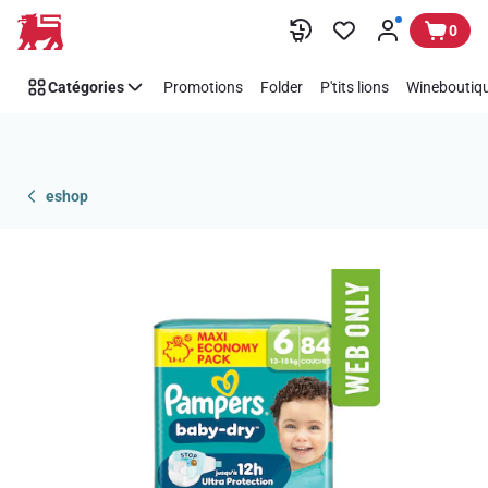
Passer
0
Catégories
Promotions
Folder
P'tits lions
Wineboutiqu
eshop