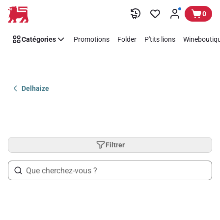
Passer
0
Catégories
Promotions
Folder
P'tits lions
Wineboutiqu
Delhaize
Filtrer